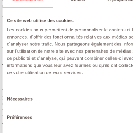
confidentialité et la sécurité des données ont été définies et mises en
œuvre au sein de notre société. Ces mesures sont régulièrement
revues et mises à jour pour s’assurer que les données qui nous ont
été transmises sont protégées de manière appropriée.
Ce site web utilise des cookies.
Les cookies nous permettent de personnaliser le contenu et 
Modalités de transfert des données personnelles
annonces, d'offrir des fonctionnalités relatives aux médias s
Nous n'échangeons pas vos données personnelles avec d'autres
d'analyser notre trafic. Nous partageons également des info
entités internes ou externes à LEANA TRADING.
sur l'utilisation de notre site avec nos partenaires de médias
de publicité et d'analyse, qui peuvent combiner celles-ci ave
Modifications apportées à cette déclaration de confidentialité
informations que vous leur avez fournies ou qu'ils ont collect
de votre utilisation de leurs services.
Date de la dernière mise à jour de ces informations : 14 Février 2019
Responsable de traitements et contact
Sélection
Pour toute question à propos de cette déclaration de confidentialité
Nécessaires
du
ou sur la manière et les raisons pour lesquelles nous traitons des
consentement
données personnelles, veuillez contacter LEANA TRADING sur
les coordonnées suivantes :
Préférences
LEANA TRADING SARL, 7 rue Gounod, 75017 Paris
TÉL. : +33 (0)1 55 80 78 75
leana(at)leanatrading.fr