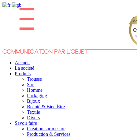
Accueil
La société
Produits
Trousse
Sac
Homme
Packaging
Bijoux
Beauté & Bien Être
Textile
Divers
Savoir faire
Création sur mesure
Production & Services