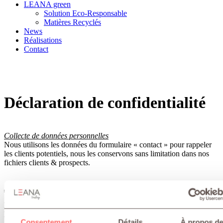
LEANA green
Solution Eco-Responsable
Matières Recyclés
News
Réalisations
Contact
Déclaration de confidentialité
Collecte de données personnelles
Nous utilisons les données du formulaire « contact » pour rappeler
les clients potentiels, nous les conservons sans limitation dans nos
fichiers clients & prospects.
Sécurité
Nous attachons une grande importance à la sécurité des données.
Des polices, procédures et formations couvrant la protection, la
Consentement
Détails
À propos de