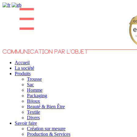
Accueil
La société
Produits
Trousse
Sac
Homme
Packaging
Bijoux
Beauté & Bien Être
Textile
Divers
Savoir faire
Création sur mesure
Production & Services