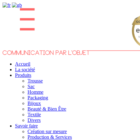
Accueil
La société
Produits
Trousse
Sac
Homme
Packaging
Bijoux
Beauté & Bien Être
Textile
Divers
Savoir faire
Création sur mesure
Production & Services