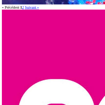
« Précédent
1
2
Suivant »